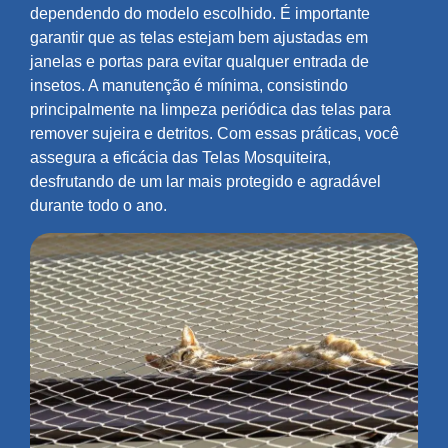
dependendo do modelo escolhido. É importante
garantir que as telas estejam bem ajustadas em
janelas e portas para evitar qualquer entrada de
insetos. A manutenção é mínima, consistindo
principalmente na limpeza periódica das telas para
remover sujeira e detritos. Com essas práticas, você
assegura a eficácia das Telas Mosquiteira,
desfrutando de um lar mais protegido e agradável
durante todo o ano.