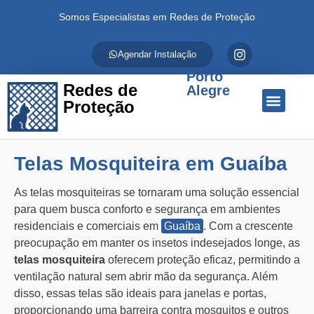
Somos Especialistas em Redes de Proteção
Agendar Instalação
Porto
Redes de
Alegre
Proteção
Quem Somos
Redes de Proteção
Fale Conosco
Telas Mosquiteira em Guaíba
As telas mosquiteiras se tornaram uma solução essencial
para quem busca conforto e segurança em ambientes
residenciais e comerciais em
Guaíba
. Com a crescente
preocupação em manter os insetos indesejados longe, as
telas mosquiteira
oferecem proteção eficaz, permitindo a
ventilação natural sem abrir mão da segurança. Além
disso, essas telas são ideais para janelas e portas,
proporcionando uma barreira contra mosquitos e outros