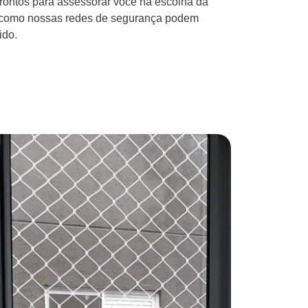
rontos para assessorar você na escolha da
a como nossas redes de segurança podem
ido.