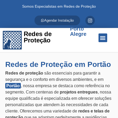
Somos Especialistas em Redes de Proteção
Agendar Instalação
Porto
Redes de
Alegre
Proteção
Quem Somos
Redes de Proteção
Fale Conosco
Redes de Proteção em Portão
Redes de proteção
são essenciais para garantir a
segurança e o conforto em diversos ambientes, e em
Portão
, nossa empresa se destaca como referência no
segmento. Com centenas de
projetos entregues
, nossa
equipe qualificada é especializada em oferecer soluções
personalizadas que atendem às necessidades de cada
cliente. Oferecemos uma variedade de
redes e telas de
proteção
que se adaptam perfeitamente a residências,