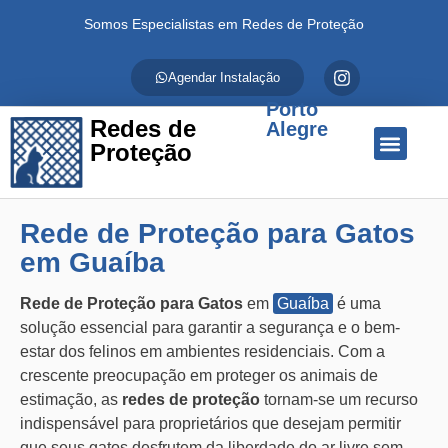
Somos Especialistas em Redes de Proteção
Agendar Instalação
Porto
Redes de
Alegre
Proteção
Quem Somos
Redes de Proteção
Fale Conosco
Rede de Proteção para Gatos
em Guaíba
Rede de Proteção para Gatos
em
Guaíba
é uma
solução essencial para garantir a segurança e o bem-
estar dos felinos em ambientes residenciais. Com a
crescente preocupação em proteger os animais de
estimação, as
redes de proteção
tornam-se um recurso
indispensável para proprietários que desejam permitir
que seus gatos desfrutem da liberdade do ar livre sem