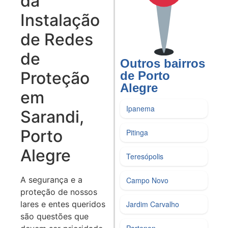
da
Instalação
de Redes
de
Outros bairros
Proteção
de Porto
Alegre
em
Ipanema
Sarandi,
Porto
Pitinga
Alegre
Teresópolis
A segurança e a
Campo Novo
proteção de nossos
Jardim Carvalho
lares e entes queridos
são questões que
Partenon