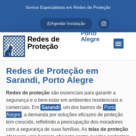
Somos Especialistas em Redes de Proteção
Agendar Instalação
Porto
Redes de
Alegre
Proteção
Quem Somos
Redes de Proteção
Fale Conosco
Redes de Proteção em
Sarandi, Porto Alegre
Redes de proteção
são essenciais para garantir a
segurança e o bem-estar em ambientes residenciais e
comerciais. Em
Sarandi
, um dos bairros de
Porto
Alegre
, a demanda por soluções eficazes de proteção
tem crescido, refletindo a preocupação dos moradores
com a segurança de suas famílias. As
telas de proteção