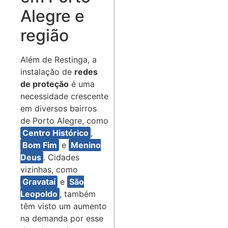
Alegre e
região
Além de Restinga, a
instalação de
redes
de proteção
é uma
necessidade crescente
em diversos bairros
de Porto Alegre, como
Centro Histórico
,
Bom Fim
e
Menino
Deus
. Cidades
vizinhas, como
Gravataí
e
São
Leopoldo
, também
têm visto um aumento
na demanda por esse