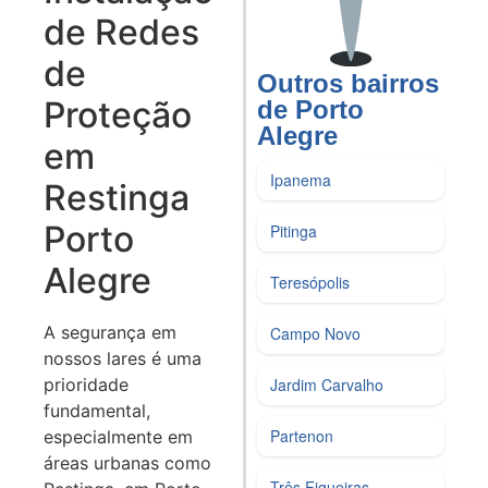
de Redes
de
Outros bairros
Proteção
de Porto
Alegre
em
Ipanema
Restinga
Porto
Pitinga
Alegre
Teresópolis
A segurança em
Campo Novo
nossos lares é uma
Jardim Carvalho
prioridade
fundamental,
Partenon
especialmente em
áreas urbanas como
Três Figueiras