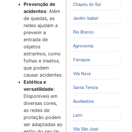
Prevenção de
Chapéu do Sol
acidentes
: Além
Jardim Isabel
de quedas, as
redes ajudam a
Rio Branco
prevenir a
entrada de
Agronomia
objetos
estranhos, como
Farrapos
folhas e insetos,
que podem
Vila Nova
causar acidentes.
Estética e
Santa Tereza
versatilidade
:
Disponíveis em
Auxiliadora
diversas cores,
as redes de
Lami
proteção podem
ser adaptadas ao
Vila São José
estilo do seu lar,