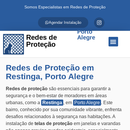
Somos Especialistas em Redes de Proteção
Agendar Instalação
Porto
Redes de
Alegre
Proteção
Quem Somos
Redes de Proteção
Fale Conosco
Redes de Proteção em
Restinga, Porto Alegre
Redes de proteção
são essenciais para garantir a
segurança e o bem-estar de moradores em áreas
urbanas, como a
Restinga
, em
Porto Alegre
. Este
bairro, conhecido por sua comunidade vibrante, enfrenta
desafios relacionados à segurança nas habitações. A
instalação de
telas de proteção
em janelas e varandas