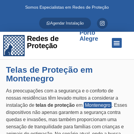
Somos Especialistas em Redes de Proteção
Agendar Instalação
Porto
Redes de
Alegre
Proteção
Quem Somos
Redes de Proteção
Fale Conosco
Telas de Proteção em
Montenegro
As preocupações com a segurança e o conforto de
nossas residências têm levado muitos a considerar a
instalação de
telas de proteção
em
Montenegro
. Esses
dispositivos não apenas garantem a segurança contra
quedas e invasões, mas também proporcionam uma
sensação de tranquilidade para famílias com crianças e
animais de estimação. No cenário atual, onde a busca