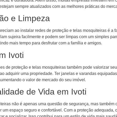
 eficaz e duradoura. Além disso, muitas empresas investem em 
s estejam sempre atualizados com as melhores práticas do merc
ção e Limpeza
eciam ao instalar redes de proteção e telas mosquiteiras é a f
ulam sujeira facilmente e podem ser limpas com um simples pan
tindo mais tempo para desfrutar com a família e amigos.
m Ivoti
des de proteção e telas mosquiteiras também pode valorizar seu
o adquirir uma propriedade. Ter janelas e varandas equipadas
 aumentando o valor de mercado do seu imóvel.
lidade de Vida em Ivoti
iteiras não é apenas uma questão de segurança, mas também de
ter um espaço seguro e confortável. Com a proteção adequada,
r e socializar. Isso contribui para um estilo de vida mais saudáv