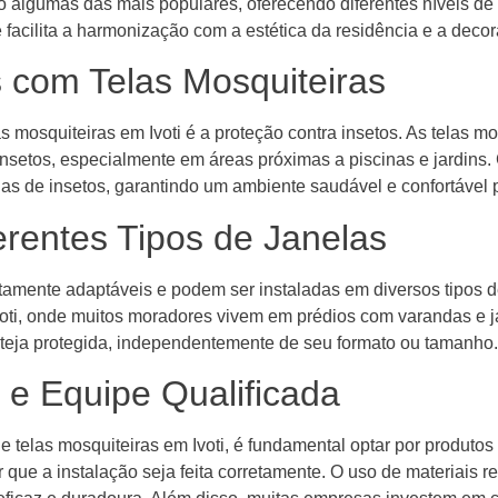
algumas das mais populares, oferecendo diferentes níveis de s
facilita a harmonização com a estética da residência e a decor
s com Telas Mosquiteiras
las mosquiteiras em Ivoti é a proteção contra insetos. As telas 
 insetos, especialmente em áreas próximas a piscinas e jardins
s de insetos, garantindo um ambiente saudável e confortável pa
erentes Tipos de Janelas
ltamente adaptáveis e podem ser instaladas em diversos tipos d
voti, onde muitos moradores vivem em prédios com varandas e j
teja protegida, independentemente de seu formato ou tamanho.
 e Equipe Qualificada
 e telas mosquiteiras em Ivoti, é fundamental optar por produ
r que a instalação seja feita corretamente. O uso de materiais re