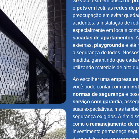
Se você está em busca de
pro
e
pets
em Ivoti, as
redes de 
preocupação em evitar queda
acidentes, a instalação de red
especialmente em locais co
sacadas de apartamentos
. 
externas,
playgrounds
e até
a segurança de todos. Nossos
medida, garantindo que cada
utilizando materiais de alta qu
Ao escolher uma
empresa es
você pode contar com um
ins
normas de segurança
e pos
serviço com garantia
, asseg
suas expectativas, mas també
segurança exigidos. Além dis
como o
remanejamento de r
investimento permaneça seguro 
disponibilizamos um
orçamen