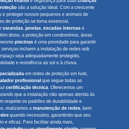
teção infantil
e segurança para suas
crianças
proteção
são a solução ideal. Com a crescente
s e proteger nossos pequenos e animais de
es de proteção se torna essencial,
mo
varandas
,
janelas
,
escadas internas
e
Além disso, a proteção em condomínios, áreas
 mesmo
piscinas
é uma prioridade para garantir
 serviços incluem a instalação de redes sob
 espaço seja adequadamente protegido,
alidade e resistência ao sol e à chuva.
pecializada
em redes de proteção em Ivoti,
talador profissional
que segue todas as
sui
certificação técnica
. Oferecemos um
urando que a instalação não apenas atenda às
m respeite os padrões de durabilidade e
so, realizamos a
manutenção de redes
, bem
edes
quando necessário, garantindo que seu
e eficaz. Para facilitar ainda mais,
to gratuito
e um
atendimento rápido
, sempre