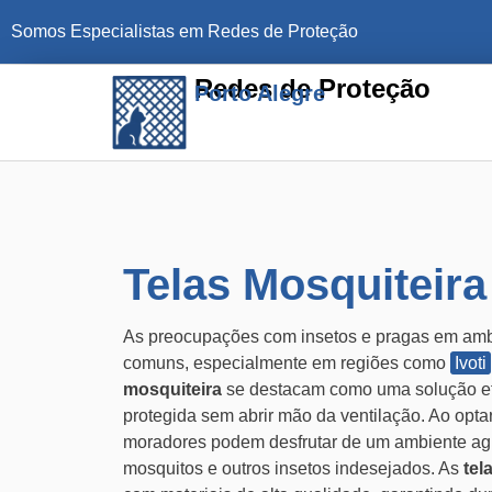
Somos Especialistas em Redes de Proteção
Redes de Proteção
Porto Alegre
Telas Mosquiteira
As preocupações com insetos e pragas em ambi
comuns, especialmente em regiões como
Ivoti
mosquiteira
se destacam como uma solução ef
protegida sem abrir mão da ventilação. Ao opta
moradores podem desfrutar de um ambiente agra
mosquitos e outros insetos indesejados. As
tel