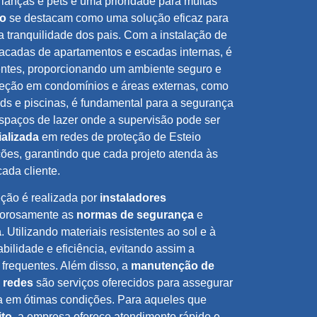
ianças e pets é uma prioridade para muitas
ão
se destacam como uma solução eficaz para
a tranquilidade dos pais. Com a instalação de
sacadas de apartamentos e escadas internas, é
dentes, proporcionando um ambiente seguro e
oteção em condomínios e áreas externas, como
ds e piscinas, é fundamental para a segurança
spaços de lazer onde a supervisão pode ser
alizada
em redes de proteção de Esteio
ões, garantindo que cada projeto atenda às
ada cliente.
eção é realizada por
instaladores
gorosamente as
normas de segurança
e
a
. Utilizando materiais resistentes ao sol e à
bilidade e eficiência, evitando assim a
frequentes. Além disso, a
manutenção de
 redes
são serviços oferecidos para assegurar
a em ótimas condições. Para aqueles que
ito
, a empresa oferece atendimento rápido e