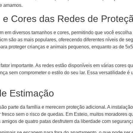
ue amamos.
 e Cores das Redes de Proteç
êm em diversos tamanhos e cores, permitindo que você escolha
5cm são as mais populares, oferecendo diferentes níveis de 
ara proteger crianças e animais pequenos, enquanto as de 5
 fator importante. As redes estão disponíveis em várias cores
nça sem comprometer o estilo do seu lar. Essa versatilidade é 
de Estimação
ão parte da família e merecem proteção adicional. A instalação
o ar fresco sem o risco de quedas. Em Esteio, muitos moradore
s amigos de quatro patas desfrutem da liberdade com seguranç
 animais se escapem para fora do apartamento, o que pode se