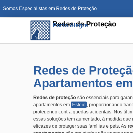
Somos Especialistas em Redes de Proteção
Redes de Proteção
Porto Alegre
Redes de Proteçã
Apartamentos em
Redes de proteção
são essenciais para garan
apartamentos em
Esteio
, proporcionando tran
protegendo contra quedas acidentais. Nos últ
essas soluções tem aumentado, à medida que
eficazes de proteger suas famílias e pets. As
re