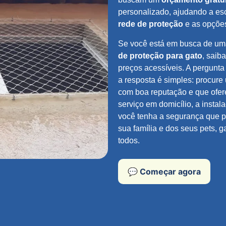
personalizado, ajudando a es
rede de proteção
e as opções
Se você está em busca de u
de proteção para gato
, saib
preços acessíveis. A pergunt
a resposta é simples: procur
com boa reputação e que ofe
serviço em domicílio, a instal
você tenha a segurança que pr
sua família e dos seus pets, g
todos.
💬 Começar agora