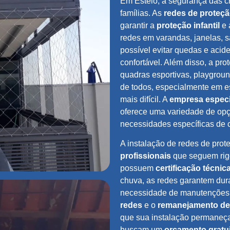
Em Esteio, a segurança das cr
famílias. As
redes de proteç
garantir a
proteção infantil
e 
redes em varandas, janelas, 
possível evitar quedas e aci
confortável. Além disso, a pr
quadras esportivas, playgroun
de todos, especialmente em e
mais difícil. A
empresa especi
oferece uma variedade de opç
necessidades específicas de c
A instalação de redes de prot
profissionais
que seguem ri
possuem
certificação técnic
chuva, as redes garantem dura
necessidade de manutenções 
redes
e o
remanejamento de
que sua instalação permaneç
buscam um
orçamento gratu