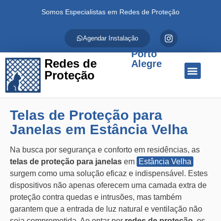
Somos Especialistas em Redes de Proteção
Agendar Instalação
Porto
Redes de
Alegre
Proteção
Quem Somos
Redes de Proteção
Fale Conosco
Telas de Proteção para
Janelas em Estância Velha
Na busca por segurança e conforto em residências, as
telas de proteção para janelas
em
Estância Velha
surgem como uma solução eficaz e indispensável. Estes
dispositivos não apenas oferecem uma camada extra de
proteção contra quedas e intrusões, mas também
garantem que a entrada de luz natural e ventilação não
seja comprometida. Ao optar por
redes de proteção
, os