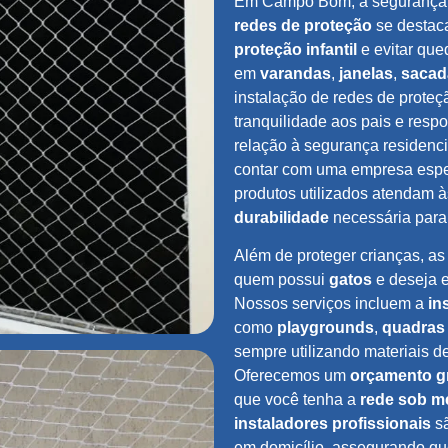
Em Campo Bom, a segurança de
redes de proteção
se destaca
proteção infantil
e evitar que
em
varandas
,
janelas
,
sacad
instalação de redes de prote
tranquilidade aos pais e res
relação à segurança residenc
contar com uma empresa espec
produtos utilizados atendam 
durabilidade
necessária para 
Além de proteger crianças, a
quem possui
gatos
e deseja 
Nossos serviços incluem a
in
como
playgrounds
,
quadras 
sempre utilizando materiais d
Oferecemos um
orçamento gr
que você tenha a
rede sob m
instaladores profissionais
sã
em domicílio, assegurando que