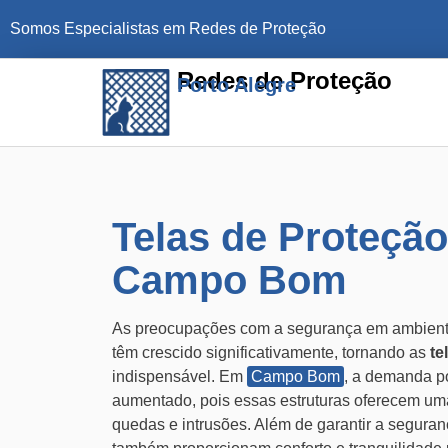
Somos Especialistas em Redes de Proteção
Redes de Proteção
Porto Alegre
Telas de Proteçã
Campo Bom
As preocupações com a segurança em ambiente
têm crescido significativamente, tornando as
te
indispensável. Em
Campo Bom
, a demanda p
aumentado, pois essas estruturas oferecem uma 
quedas e intrusões. Além de garantir a segura