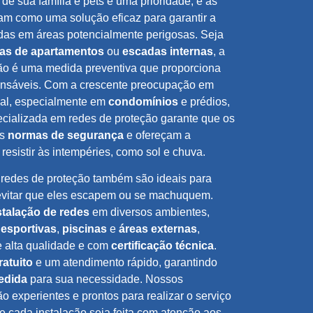
 sua família e pets é uma prioridade, e as
m como uma solução eficaz para garantir a
das em áreas potencialmente perigosas. Seja
as de apartamentos
ou
escadas internas
, a
ção é uma medida preventiva que proporciona
ponsáveis. Com a crescente preocupação em
ial, especialmente em
condomínios
e prédios,
ializada em redes de proteção garante que os
às
normas de segurança
e ofereçam a
resistir às intempéries, como sol e chuva.
s redes de proteção também são ideais para
evitar que eles escapem ou se machuquem.
stalação de redes
em diversos ambientes,
esportivas
,
piscinas
e
áreas externas
,
e alta qualidade e com
certificação técnica
.
atuito
e um atendimento rápido, garantindo
edida
para sua necessidade. Nossos
o experientes e prontos para realizar o serviço
 cada instalação seja feita com atenção aos