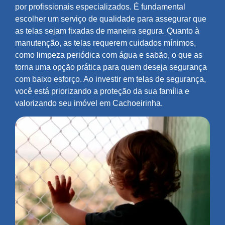
por profissionais especializados. É fundamental
escolher um serviço de qualidade para assegurar que
as telas sejam fixadas de maneira segura. Quanto à
manutenção, as telas requerem cuidados mínimos,
como limpeza periódica com água e sabão, o que as
torna uma opção prática para quem deseja segurança
com baixo esforço. Ao investir em telas de segurança,
você está priorizando a proteção da sua família e
valorizando seu imóvel em Cachoeirinha.