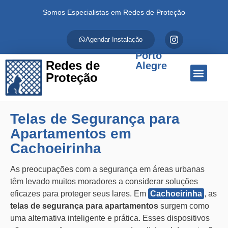
Somos Especialistas em Redes de Proteção
Agendar Instalação
Porto
Redes de
Alegre
Proteção
Quem Somos
Redes de Proteção
Fale Conosco
Telas de Segurança para
Apartamentos em
Cachoeirinha
As preocupações com a segurança em áreas urbanas
têm levado muitos moradores a considerar soluções
eficazes para proteger seus lares. Em
Cachoeirinha
, as
telas de segurança para apartamentos
surgem como
uma alternativa inteligente e prática. Esses dispositivos