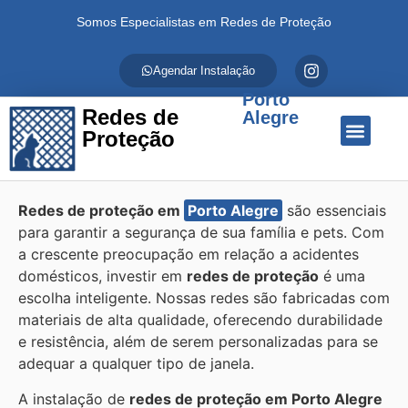
Somos Especialistas em Redes de Proteção
Agendar Instalação
Porto
Redes de
Alegre
Proteção
Quem Somos
Redes de Proteção
Fale Conosco
Redes de proteção em
Porto Alegre
são essenciais
para garantir a segurança de sua família e pets. Com
a crescente preocupação em relação a acidentes
domésticos, investir em
redes de proteção
é uma
escolha inteligente. Nossas redes são fabricadas com
materiais de alta qualidade, oferecendo durabilidade
e resistência, além de serem personalizadas para se
adequar a qualquer tipo de janela.
A instalação de
redes de proteção em Porto Alegre